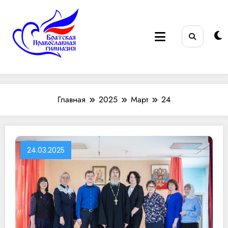
Перейти
к
содержимому
Братская Православная
во имя святителя Иннокентия (Вениаминова),
митрополита Московского
гимназия
Главная
2025
Март
24
24.03.2025