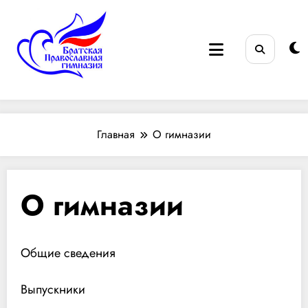
Перейти
к
содержимому
Братская Православная
во имя святителя Иннокентия (Вениаминова),
митрополита Московского
гимназия
Главная
О гимназии
О гимназии
Общие сведения
Выпускники