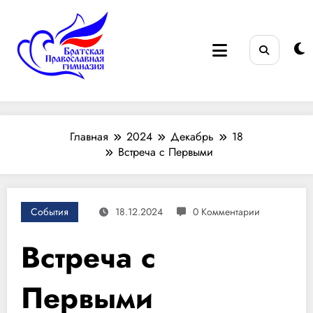
Перейти
к
содержимому
Братская Православная
во имя святителя Иннокентия (Вениаминова),
митрополита Московского
гимназия
Главная
2024
Декабрь
18
Встреча с Первыми
События
18.12.2024
0 Комментарии
Встреча с
Первыми